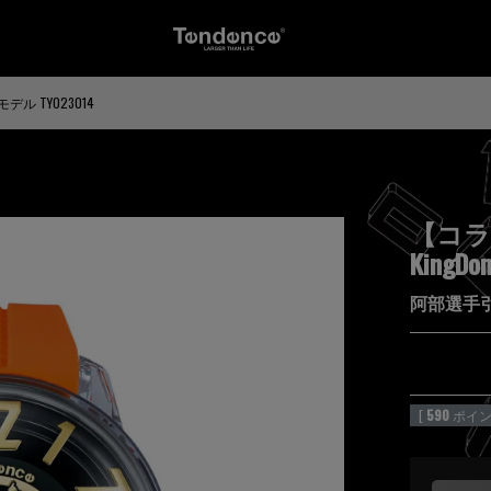
ル TY023014
【コラ
KingDo
阿部選手引
[
590
ポイン