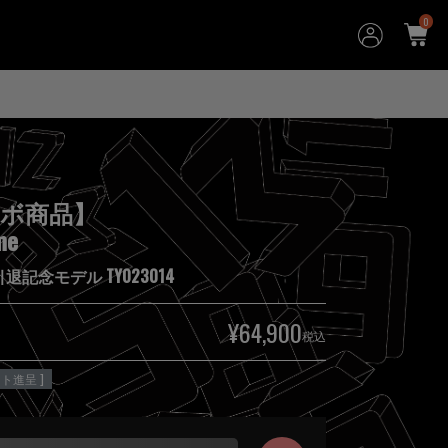
0
ボ商品】
me
退記念モデル TY023014
¥
64,900
税込
ト進呈 ]