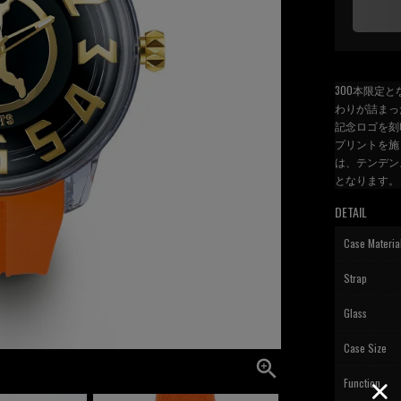
300本限定
わりが詰まっ
記念ロゴを刻
プリントを施
は、テンデン
となります。
DETAIL
Case Materia
Strap
Glass
Case Size
Function