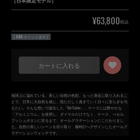
［日本限定モデル］
¥
63,800
税込
[
580
ポイント進呈 ]
カートに入れる
地球上に溢れている、美しい自然の色彩。もっと身近に取り入れるこ
とで、日常に大自然を感じ、慌ただしく過ぎていく日々に安らぎを与
えたい。そんな想いで誕生した『De’Color』。ケースには艶やかな
「アルミニウム」を使用し、ダイヤルだけでなく、ケース、べセル、
プッシュボタンに至るまで、オールグラデーションにこだわりまし
た。自然の美しいシーンを切り取り、腕時計へデザインしたオールグ
ラデーションウォッチです。