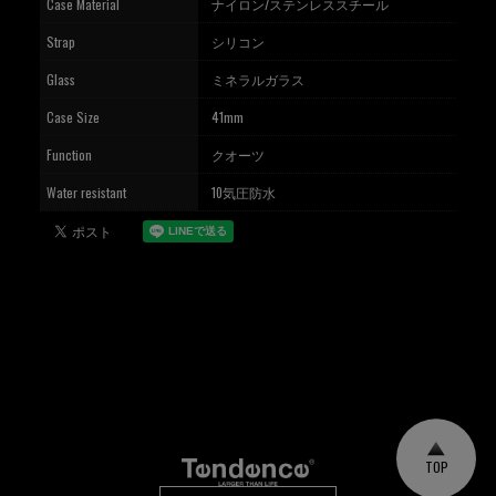
Case Material
ナイロン/ステンレススチール
Strap
シリコン
Glass
ミネラルガラス
Case Size
41mm
Function
クオーツ
Water resistant
10気圧防水
TOP