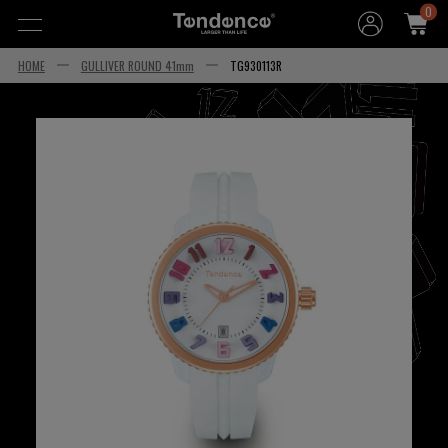
0
HOME
GULLIVER ROUND 41mm
TG930113R