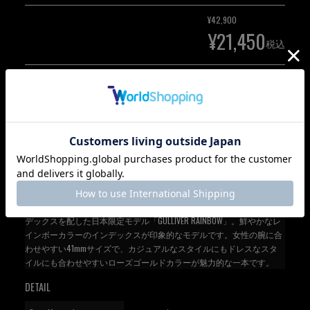
¥
42,900
¥
21,450
税込
[
195
ポイント進呈 ]
カートに入れる
定番人気のガリバーシリーズに、虹の様に鮮やかなマルチカラーイン
デックスを配した日本限定モデル「GULLIVER RAINBOW」。鮮やかなレ
インボーカラーのインデックスが印象的なモデルです。女性の腕に合
わせやすい41mmサイズで、カジュアルなスタイルにもドレスなスタ
イルにも合わせやすいローズゴールドカラーが魅力的な一本です。
DETAIL