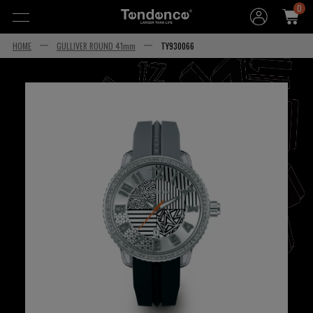
0
HOME
GULLIVER ROUND 41mm
TY930066