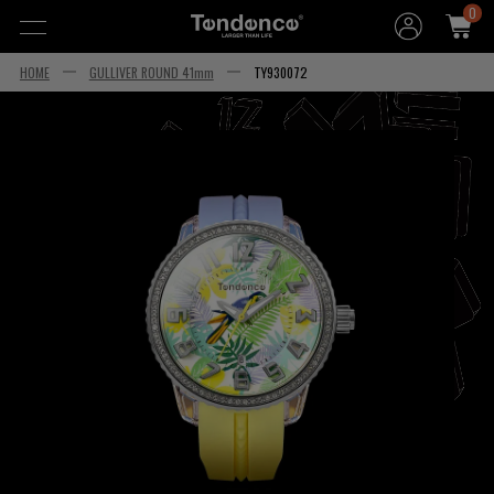
0
HOME
GULLIVER ROUND 41mm
TY930072