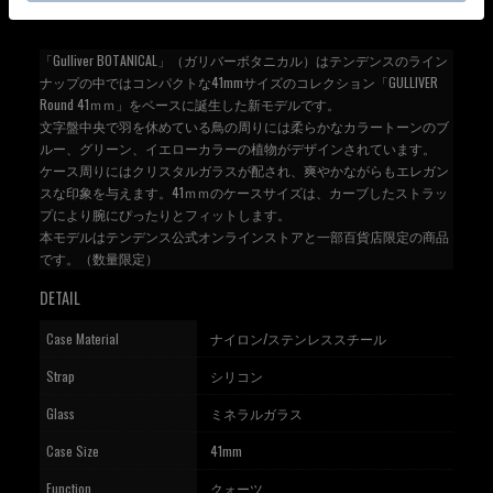
「Gulliver BOTANICAL」（ガリバーボタニカル）はテンデンスのライン
ナップの中ではコンパクトな41mmサイズのコレクション「GULLIVER
Round 41ｍｍ」をベースに誕生した新モデルです。
文字盤中央で羽を休めている鳥の周りには柔らかなカラートーンのブ
ルー、グリーン、イエローカラーの植物がデザインされています。
ケース周りにはクリスタルガラスが配され、爽やかながらもエレガン
スな印象を与えます。41ｍｍのケースサイズは、カーブしたストラッ
プにより腕にぴったりとフィットします。
本モデルはテンデンス公式オンラインストアと一部百貨店限定の商品
です。（数量限定）
DETAIL
Case Material
ナイロン/ステンレススチール
Strap
シリコン
Glass
ミネラルガラス
Case Size
41mm
Function
クォーツ