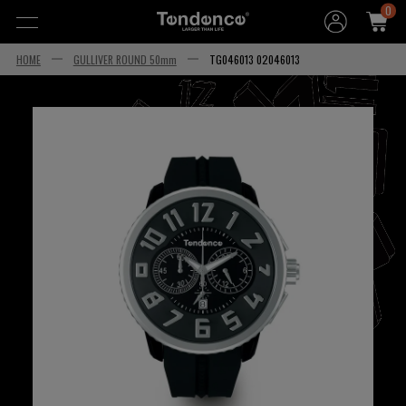
0
HOME
GULLIVER ROUND 50mm
TG046013 02046013