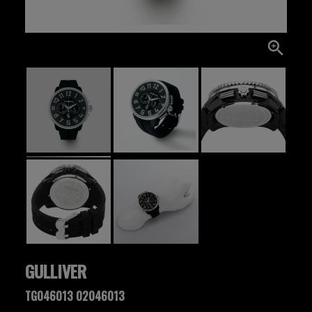
GULLIVER
TG046013 02046013