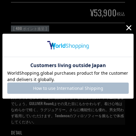
¥
53,900
税込
[
490
ポイント進呈 ]
カートに入れる
Tendenceの代名詞ともいえる“GULLIVER Round‐ガリバーラウンド”クロ
ノグラフシリーズ。サブコンセプトの“Larger than Life”はこのシリーズ
のデザインとシンクロし、腕元に存在する自己表現のアトリエとなる
でしょう。GULLIVER Roundはその見た目にもかかわらず、着け心地は
なめらかで軽く、ラグジュアリー。さらに機能性にも優れ、男女問わ
ず着用していただけます。Tendenceのフィロソフィーを腕もとで体感
してください。
DETAIL