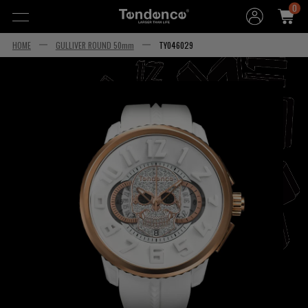
0
HOME
GULLIVER ROUND 50mm
TY046029