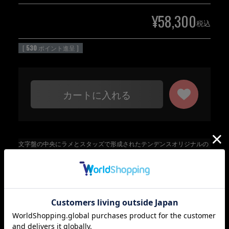
¥
58,300
税込
[
530
ポイント進呈 ]
カートに入れる
文字盤の中央にラメとスタッズで形成されたテンデンスオリジナルの
スカルが煌めく2023年秋の新作『GULLIVER SKULL（ガリバースカ
ル）』。50㎜のケースサイズを誇るテンデンスならではの迫力あるデ
ザインです。 文字盤中央はシースルーになっており、日付のディスク
が透けて見えます。スカルをより際立たせるため、秒針を排した2針
仕様で、腕に沿うようにカーブしたシリコンのストラップとナイロン
製のケースが軽快な着け心地を実現しています。