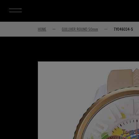
HOME
GULLIVER ROUND 50mm
TY046034-S