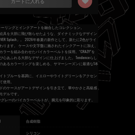
カートに入れる
”なカラーリングとインクアートを融合したコレクション。
絵具を大胆に飛び散らせたような、ダイナミックなデザイン
IVER Splash」。 2026年春夏の新作として、新たに2色がライ
わります。 ケースや文字盤に施されたインクアートに加え、
カラーを組み合わせたバイカラーベルトを採用。“CRAZY”を
び心あふれる大胆なデザインに仕上げました。Tendenceらし
のあるカラーリングを楽しめる、サマーシーズンに最適な1本
イトブルーを基調に、イエローやライトグリーンをアクセン
て使用。
ドのケースがアートデザインを引き立て、華やかさと高級感
モデルです。
×グレーのバイカラーベルトが、腕元を印象的に彩ります。
l
合成樹脂
シリコン