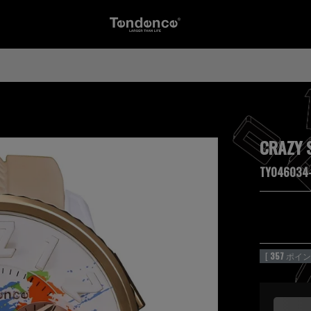
CRAZY 
TY046034
[
357
ポイン