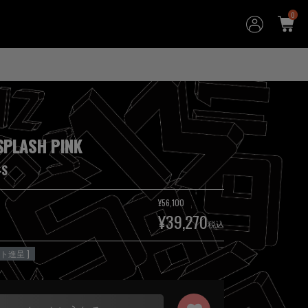
0
SPLASH PINK
-S
¥
56,100
¥
39,270
税込
ト進呈 ]