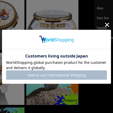
Glass
Case Size
Function
Water resista