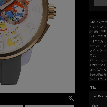
“CRAZY
キャンバスに
が特徴「GULL
ンナップに加
上下で異なる
テーマに、遊
いインパクト
です。
オレンジとラ
トカラーとし
ローズゴール
を兼ね備えた
ライトピンク
DETAIL
Case Materia
Strap