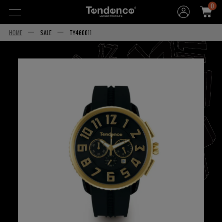
0
HOME
SALE
TY460011