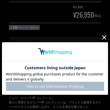
¥
53,900
¥
26,950
税込
[
245
ポイント進呈 ]
SOLD OUT（再入荷通知を希望す
る）
SOLD OUT
Gulliver 47 Collection
ニュー・ガリバー47 コレクション
新たに登場するガリバー47 コレクションは、ブランドを象徴するガリ
バーのスタイルを継承しながら、さらなる進化を遂げました。