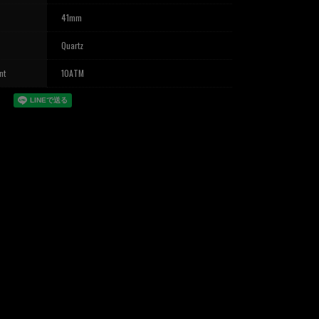
41mm
Quartz
nt
10ATM