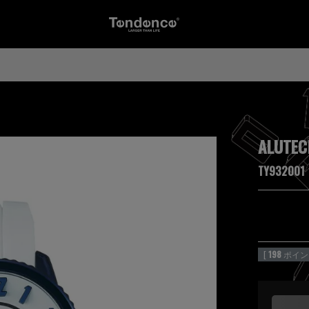
ALUTEC
TY932001
[
198
ポイン