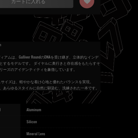
カートに入れる
m
アムは、Gulliver RoundのDNAを受け継ぎ、立体的なインデ
とするモデルです。 ダイヤルに奥行きと存在感をもたらすそ
リーズのアイデンティティを象徴しています。
ースサイズは、軽やかな着け心地と優れたバランスを実現。
、あらゆるスタイルに自然に馴染む、洗練された一本です。
l
Aluminum
Silicon
Mineral Lens