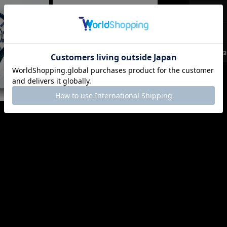
Case Size
Function
Water resista