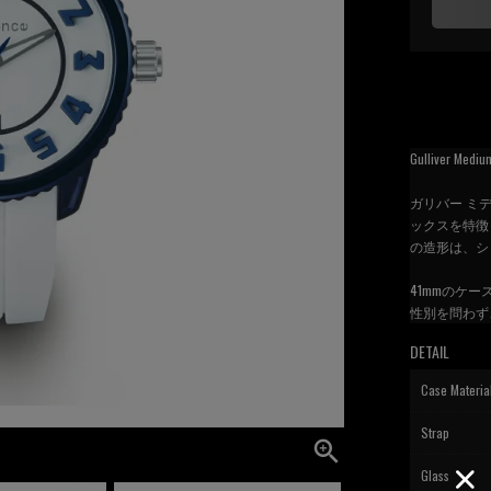
Gulliver Mediu
ガリバー ミディ
ックスを特徴
の造形は、シ
41mmのケ
性別を問わず
DETAIL
Case Materia
Strap
Glass