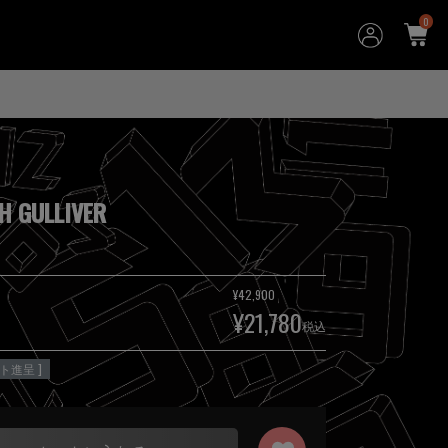
0
H GULLIVER
¥
42,900
¥
21,780
税込
ト進呈 ]