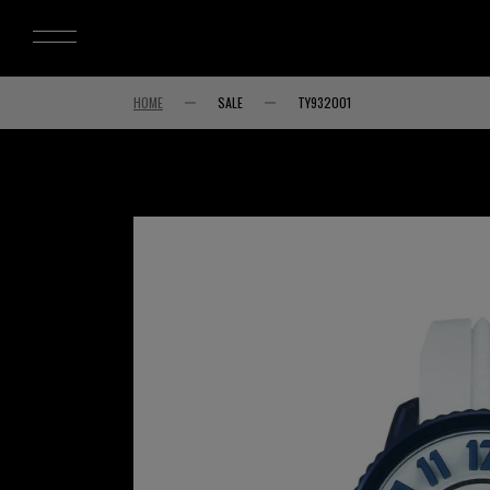
HOME
SALE
TY932001