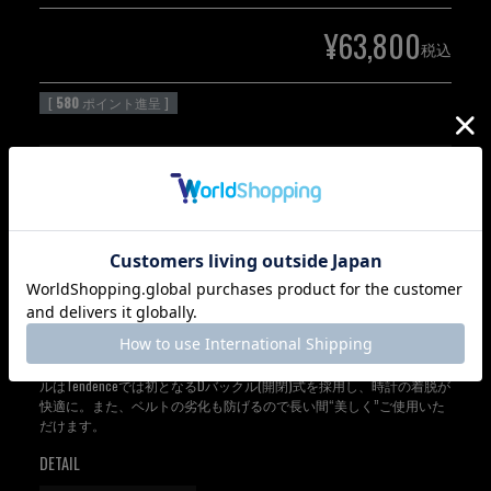
¥
63,800
税込
[
580
ポイント進呈 ]
カートに入れる
3Dダイヤモンド加工をガラス全体に施し、光の反射によってキラキラ
と輝きます。ベゼルにはクリスタルガラスを使用。腕元にエレガント
な印象を与え、シーズン問わずコーディネートにインパクトを与えて
くれます。 ストラップは上質な型押しのカーフレザーを採用。バック
ルはTendenceでは初となるDバックル(開閉)式を採用し、時計の着脱が
快適に。また、ベルトの劣化も防げるので長い間“美しく”ご使用いた
だけます。
DETAIL