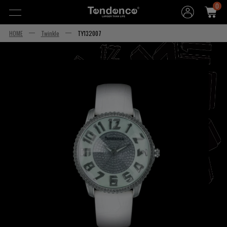
0
HOME
Twinkle
TY132007