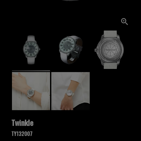
Twinkle
TY132007