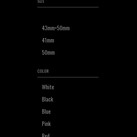
SIZE
43mm×50mm
41mm
50mm
COLOR
White
Black
Blue
Pink
Red