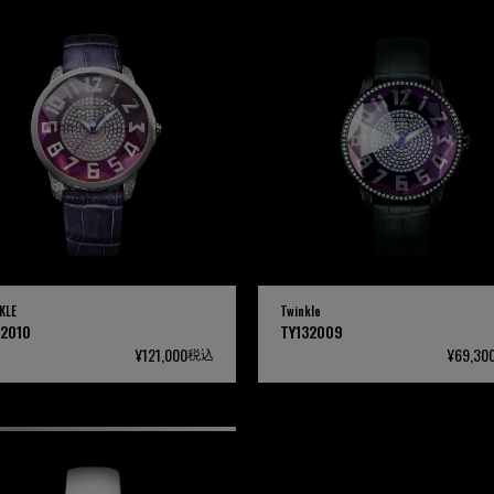
KLE
Twinkle
32010
TY132009
¥
121,000
¥
69,30
税込