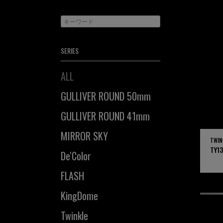
SERIES
ALL
GULLIVER ROUND 50mm
GULLIVER ROUND 41mm
MIRROR SKY
TWIN
TY1
De'Color
FLASH
KingDome
Twinkle