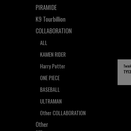
PIRAMIDE
K9 Tourbillion
COLLABORATION
ALL
KAMEN RIDER
Harry Potter
Twin
TY1
ONE PIECE
BASEBALL
ULTRAMAN
Other COLLABORATION
Other